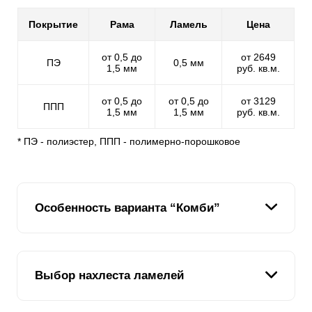
Покрытие
Рама
Ламель
Цена
от 0,5 до
от 2649
ПЭ
0,5 мм
1,5 мм
руб. кв.м.
от 0,5 до
от 0,5 до
от 3129
ППП
1,5 мм
1,5 мм
руб. кв.м.
* ПЭ - полиэстер, ППП - полимерно-порошковое
Особенность варианта “Комби”
Одна из основных целей нашей компании - дать
клиенту возможность выбрать забор именно той
Выбор нахлеста ламелей
конструкции и стиля, которые ему нужны. Зачастую
заказчик хотел бы видеть в своем варианте
конструкционные особенности сразу нескольких