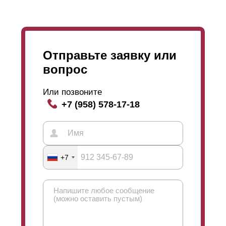
спектр цветов (вся палитра из каталога RAL). И, в
отличие от всегда гладкого
полиэстера
, при
порошковом окрашивании доступно множество
различных фактур.
Отправьте заявку или
вопрос
Или позвоните
+7 (958) 578-17-18
+7