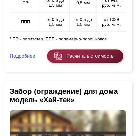
от 0,5 до
от 942
ПЭ
0,5 мм
1,5 мм
руб. кв.м.
от 0,5 до
от 0,5 до
от 1039
ППП
1,5 мм
1,5 мм
руб. кв.м.
* ПЭ - полиэстер, ППП - полимерно-порошковое
Подробнее
Расчитать стоимость
Забор (ограждение) для дома
модель «Хай-тек»