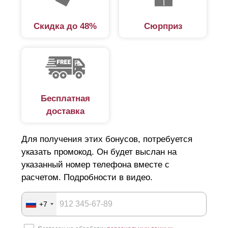
заборов, как глухие и просматриваемые.
Скидка до 48%
Сюрприз
Глухой тип забора
Глухой забор представляет собой сплошную стену, в
которой не предполагается никаких видимых просветов
в ограждении. Основная функция такого забора – это
Бесплатная
защита территории как от людей и животных, так и от
доставка
ветра, холода, шума, пыли.
Чем прочнее материал и надежнее конструкция, тем
Для получения этих бонусов, потребуется
выше защитная функция глухого забора. Однако,
указать промокод. Он будет выслан на
существенным недостатком такого типа забора
указанный номер телефона вместе с
расчетом. Подробности в видео.
является то, что через него нельзя увидеть
происходящее за пределами его участка. Для многих
+7
людей это создает определенное неудобство. Ведь то,
что мы не видим, мы не можем и контролировать. Кроме