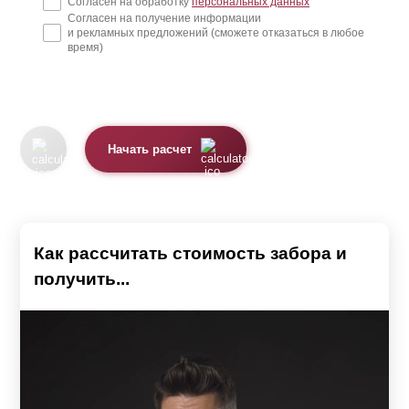
Согласен на обработку
персональных данных
Согласен на получение информации
того, такие глухие заборы из сплошной стены или
и рекламных предложений (сможете отказаться в любое
металла больше подходят для ограждения режимного
время)
объекта, чем загородного дома.
Просматриваемый тип забора
Начать расчет
Второй тип забора – это просматриваемый. У такого
забора предусмотрены просветы, благодаря которым
можно видеть происходящее как на территории самого
Как рассчитать стоимость забора и
участка, так и снаружи.
получить...
Наш каталог предлагает два классических варианта
таких заборов – это модели «Ранчо» и «Классика».
Основная разница между этими двумя моделями
заключается в вертикальном или горизонтальном
расположении стальных ламелей, имитирующих