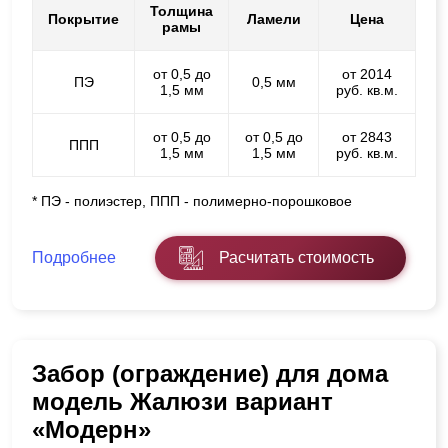
Толщина
Покрытие
Ламели
Цена
рамы
от 0,5 до
от 2014
ПЭ
0,5 мм
1,5 мм
руб. кв.м.
от 0,5 до
от 0,5 до
от 2843
ППП
1,5 мм
1,5 мм
руб. кв.м.
* ПЭ - полиэстер, ППП - полимерно-порошковое
Подробнее
Расчитать стоимость
Забор (ограждение) для дома
модель Жалюзи вариант
«Модерн»