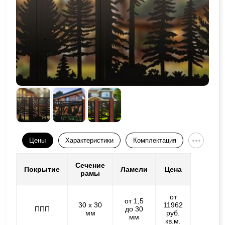
Цены
Характеристики
Комплектация
Сечение
Покрытие
Ламели
Цена
рамы
от
от 1,5
30 х 30
11962
ППП
до 30
мм
руб.
мм
кв.м.