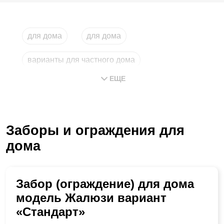
для дома
для дома
варианты для частного дома
ЕЩЕ
лицевой частного дома
ворота для частного дома
Заборы и ограждения для
купить для дома
дома
Забор (ограждение) для дома
модель Жалюзи вариант
«Стандарт»