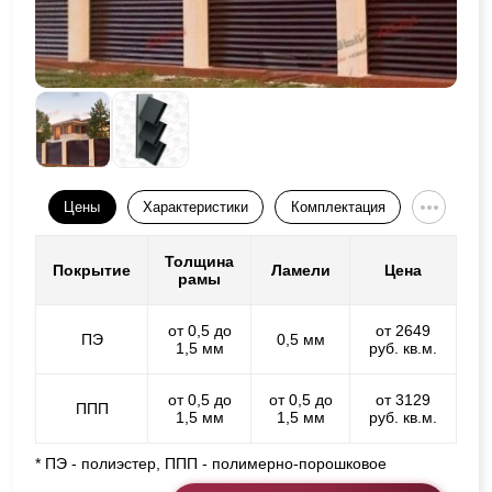
Цены
Характеристики
Комплектация
Толщина
Покрытие
Ламели
Цена
рамы
от 0,5 до
от 2649
ПЭ
0,5 мм
1,5 мм
руб. кв.м.
от 0,5 до
от 0,5 до
от 3129
ППП
1,5 мм
1,5 мм
руб. кв.м.
* ПЭ - полиэстер, ППП - полимерно-порошковое