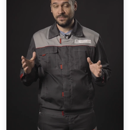
крашенные доски.
В зависимости от направления ламелей, а также их
окрашивания, можно добиваться того, что забор для
дома будет выглядеть совершенно по-разному.
Например, модель «Классика», выполненная в
коричневом цвете под дерево, будет иметь
стилизованно-деревенский вид, а в белом цвете будет
напоминать стиль английских садов.
То же касается и модели «Ранчо», которая напоминает
нам дикий запад с его свободой и неукротимым нравом.
В коричневом цвете восприятие этого забора будет
совершенно иным, чем в стальном сером.
Такие виды заборов нередко используются не только
для ограждения частного дома, но и для ограждения
парков, садов, скверов. В современном исполнении они