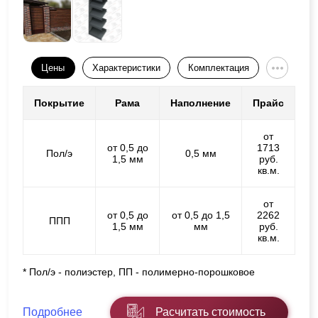
Цены
Характеристики
Комплектация
Покрытие
Рама
Наполнение
Прайс
от
от 0,5 до
1713
Пол/э
0,5 мм
1,5 мм
руб.
кв.м.
от
от 0,5 до
от 0,5 до 1,5
2262
ППП
1,5 мм
мм
руб.
кв.м.
* Пол/э - полиэстер, ПП - полимерно-порошковое
Подробнее
Расчитать стоимость