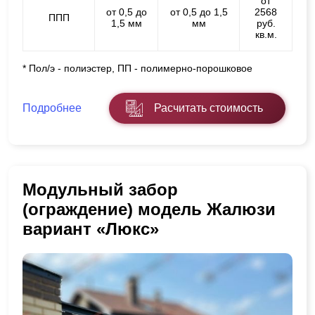
от
от 0,5 до
от 0,5 до 1,5
2568
ППП
1,5 мм
мм
руб.
кв.м.
* Пол/э - полиэстер, ПП - полимерно-порошковое
Подробнее
Расчитать стоимость
Модульный забор
(ограждение) модель Жалюзи
вариант «Люкс»