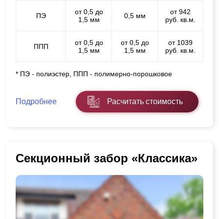
от 0,5 до
от 942
ПЭ
0,5 мм
1,5 мм
руб. кв.м.
от 0,5 до
от 0,5 до
от 1039
ППП
1,5 мм
1,5 мм
руб. кв.м.
* ПЭ - полиэстер, ППП - полимерно-порошковое
Подробнее
Расчитать стоимость
Секционный забор «Классика»