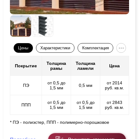
Цены
Характеристики
Комплектация
Толщина
Толщина
Покрытие
Цена
рамы
ламели
от 0,5 до
от 2014
ПЭ
0,5 мм
1,5 мм
руб. кв.м.
от 0,5 до
от 0,5 до
от 2843
ППП
1,5 мм
1,5 мм
руб. кв.м.
* ПЭ - полиэстер, ППП - полимерно-порошковое