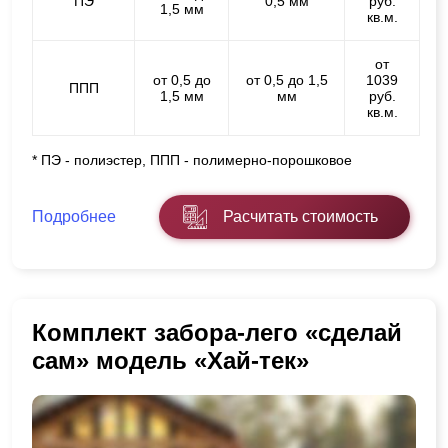
ПЭ
0,5 мм
руб.
1,5 мм
кв.м.
от
от 0,5 до
от 0,5 до 1,5
1039
ППП
1,5 мм
мм
руб.
кв.м.
* ПЭ - полиэстер, ППП - полимерно-порошковое
Подробнее
Расчитать стоимость
Комплект забора-лего «сделай
сам» модель «Хай-тек»