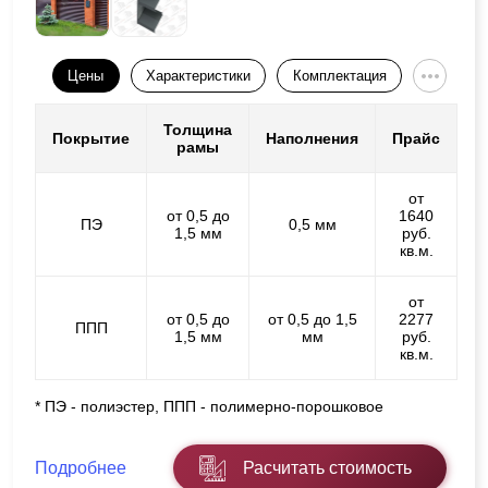
Цены
Характеристики
Комплектация
Толщина
Покрытие
Наполнения
Прайс
рамы
от
от 0,5 до
1640
ПЭ
0,5 мм
1,5 мм
руб.
кв.м.
от
от 0,5 до
от 0,5 до 1,5
2277
ППП
1,5 мм
мм
руб.
кв.м.
* ПЭ - полиэстер, ППП - полимерно-порошковое
Подробнее
Расчитать стоимость