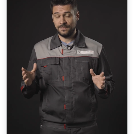
выбранного покрытия, а тыльная – цвет грунта (серый).
Это позволяет несколько удешевить проект. В случае,
если применяется полимерно-порошковая окраска, то
обе стороны окрашены одинаково.
Полиэстер дешевле, но ограничен по цвету.
Порошковая краска имеет большую стойкость,
чем
полиэстер
, лучше сопротивляется механическим
нагрузкам и имеет расширенную цветовую гамму. При
этом нужно понимать, что и полиэстер имеет запас
прочности, достаточны для долговечной службы.
Поэтому при выборе нужно руководствоваться, прежде
всего, дизайнерскими предпочтениями и финансовыми
возможностями.
Схема сборки примерно одинакова для всех моделей,
за исключением Хай-тек. Забор состоит из отдельных