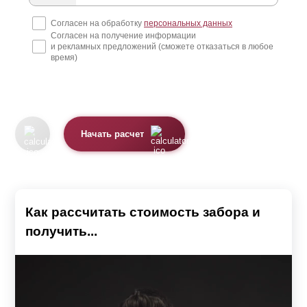
Премиум, Люкс, Модерн и Комби. А в некоторых
Согласен на обработку
персональных данных
Согласен на получение информации
моделях планки похожи на доски. Это модели Ранчо и
и рекламных предложений (сможете отказаться в любое
Классика. Модель Хай-тек имеет несколько иную
время)
конструкцию - у нее нет планок. Подробнее о каждой
модели можно узнать, перейдя на соответствующую
страницу.
Начать расчет
Планки выполнены из стального листа толщиной от 0,5
до 1,5 мм. Их поверхность защищена от коррозии
полимерным покрытием по предварительно
загрунтованной поверхности. Это может быть или
Как рассчитать стоимость забора и
полиэстер
, или высокостойкая порошковая краска.
получить...
Каждое покрытие имеет свои особенности.
При использовании
полиэстера
защита может быть
односторонней или двусторонней. В первом случае,
лицевая сторона планки имеет текстуру и цвет